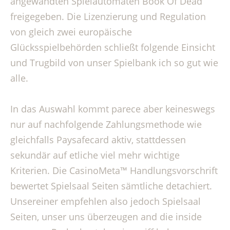
angewandten Spielautomaten Book Of Dead
freigegeben. Die Lizenzierung und Regulation
von gleich zwei europäische
Glücksspielbehörden schließt folgende Einsicht
und Trugbild von unser Spielbank ich so gut wie
alle.
In das Auswahl kommt parece aber keineswegs
nur auf nachfolgende Zahlungsmethode wie
gleichfalls Paysafecard aktiv, stattdessen
sekundär auf etliche viel mehr wichtige
Kriterien. Die CasinoMeta™ Handlungsvorschrift
bewertet Spielsaal Seiten sämtliche detachiert.
Unsereiner empfehlen also jedoch Spielsaal
Seiten, unser uns überzeugen and die inside