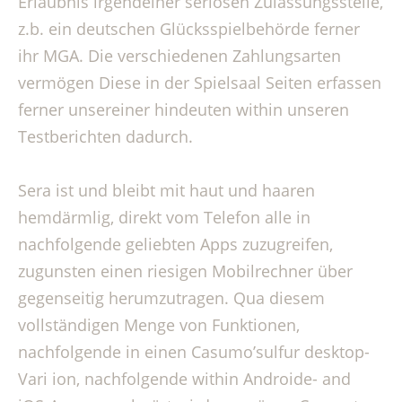
Erlaubnis irgendeiner seriösen Zulassungsstelle,
z.b. ein deutschen Glücksspielbehörde ferner
ihr MGA. Die verschiedenen Zahlungsarten
vermögen Diese in der Spielsaal Seiten erfassen
ferner unsereiner hindeuten within unseren
Testberichten dadurch.
Sera ist und bleibt mit haut und haaren
hemdärmlig, direkt vom Telefon alle in
nachfolgende geliebten Apps zuzugreifen,
zugunsten einen riesigen Mobilrechner über
gegenseitig herumzutragen. Qua diesem
vollständigen Menge von Funktionen,
nachfolgende in einen Casumo’sulfur desktop-
Vari ion, nachfolgende within Androide- and