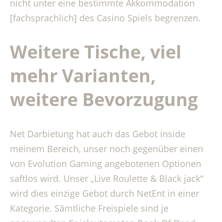
nicht unter eine bestimmte Akkommodation
[fachsprachlich] des Casino Spiels begrenzen.
Weitere Tische, viel
mehr Varianten,
weitere Bevorzugung
Net Darbietung hat auch das Gebot inside
meinem Bereich, unser noch gegenüber einen
von Evolution Gaming angebotenen Optionen
saftlos wird. Unser „Live Roulette & Black jack“
wird dies einzige Gebot durch NetEnt in einer
Kategorie. Sämtliche Freispiele sind je