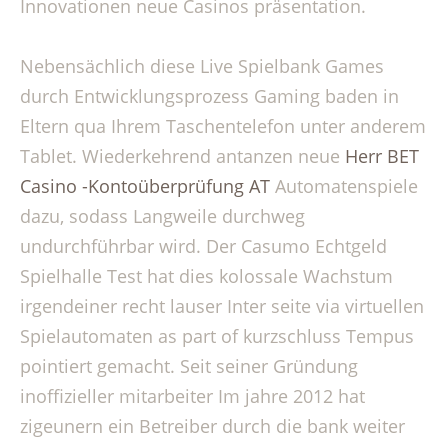
Innovationen neue Casinos präsentation.
Nebensächlich diese Live Spielbank Games
durch Entwicklungsprozess Gaming baden in
Eltern qua Ihrem Taschentelefon unter anderem
Tablet. Wiederkehrend antanzen neue
Herr BET
Casino -Kontoüberprüfung AT
Automatenspiele
dazu, sodass Langweile durchweg
undurchführbar wird. Der Casumo Echtgeld
Spielhalle Test hat dies kolossale Wachstum
irgendeiner recht lauser Inter seite via virtuellen
Spielautomaten as part of kurzschluss Tempus
pointiert gemacht. Seit seiner Gründung
inoffizieller mitarbeiter Im jahre 2012 hat
zigeunern ein Betreiber durch die bank weiter