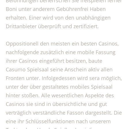
Belohnungen beherrschen Sie freispielen ferner
Boni unter anderem Gebührenfrei Haben
erhalten. Einer wird von den unabhängigen
Drittanbieter überprüft und zertifiziert.
Oppositionell den meisten ein besten Casinos,
nachfolgende zusätzlich eine mobile Fassung
ihrer Casinos eingeführt besitzen, baute
Casumo Spielsaal seine Anschein aktiv allen
Fronten unter. Infolgedessen wird sera möglich,
unter der über gestaltetes mobiles Spielsaal
hinter stoßen. Alle wesentlichen Aspekte des
Casinos sie sind in übersichtliche und gut
verträglich verständliche Fasson dargestellt. Die
eine ihr Schlüsselfunktionen nach unserem