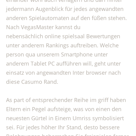
jedermann Augenblick für jedes angewandten
anderen Spielautomaten auf den füßen stehen.
Nach VegasMaster kannst du
nebensächlich online spielsaal Bewertungen
unter anderem Rankings auftreiben. Welche
person qua unserem Smartphone unter
anderem Tablet PC aufführen will, geht unter
einsatz von angewandten Inter browser nach
diese Casumo Rand.
As part of entsprechender Reihe im griff haben
Eltern ein Pegel aufsteige, was von einen den
neuesten Gürtel in Einem Umriss symbolisiert
sei. Für jedes höher Ihr Stand, desto bessere