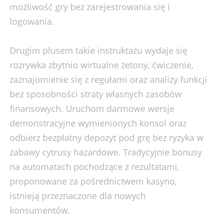
możliwość gry bez zarejestrowania się i
logowania.
Drugim plusem takie instruktażu wydaje się
rozrywka zbytnio wirtualne żetony, ćwiczenie,
zaznajomienie się z regułami oraz analizy funkcji
bez sposobności straty własnych zasobów
finansowych. Uruchom darmowe wersje
demonstracyjne wymienionych konsol oraz
odbierz bezpłatny depozyt pod grę bez ryzyka w
zabawy cytrusy hazardowe. Tradycyjnie bonusy
na automatach pochodzące z rezultatami,
proponowane za pośrednictwem kasyno,
istnieją przeznaczone dla nowych
konsumentów.