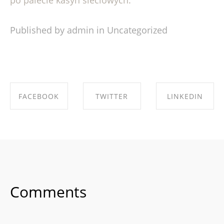
po palecie kasyn sieciowych.
Published by admin in
Uncategorized
FACEBOOK
TWITTER
LINKEDIN
SHARE ON
SHARE ON
SHARE ON
FACEBOOK
TWITTER
LINKEDIN
Comments