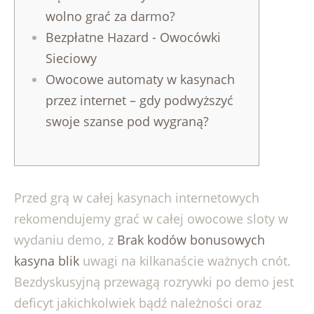
wolno grać za darmo?
Bezpłatne Hazard - Owocówki
Sieciowy
Owocowe automaty w kasynach
przez internet – gdy podwyższyć
swoje szanse pod wygraną?
Przed grą w całej kasynach internetowych
rekomendujemy grać w całej owocowe sloty w
wydaniu demo, z
Brak kodów bonusowych
kasyna blik
uwagi na kilkanaście ważnych cnót.
Bezdyskusyjną przewagą rozrywki po demo jest
deficyt jakichkolwiek bądź należności oraz