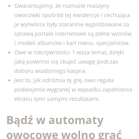
Gwarantujemy, że rozmaite maszyny
owocówki spośród tej ewidencje i cechująca
je wytwórce były starannie wypróbowane za
sprawą portale internetowe są pełne wzorów
i modeli albumów i kart menu. specjalistów.
Owe w rzeczywistości 1-wsza temat, dzięki
jaką powinno się skupić uwagę podczas
doboru wiadomego kasyna.
Jest to, jak odróżnia tę grę, owo reguła
podwojenia wygranej w wypadku zapełnienia
ekranu tymi samymi rezultatami.
Bądź w automaty
owocowe wolno grać