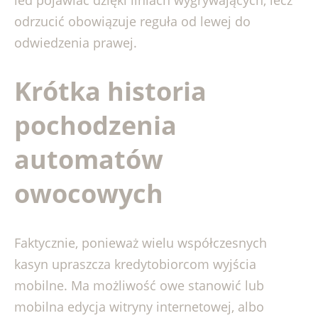
led pojawiać dzięki liniach wygrywających, lecz
odrzucić obowiązuje reguła od lewej do
odwiedzenia prawej.
Krótka historia
pochodzenia
automatów
owocowych
Faktycznie, ponieważ wielu współczesnych
kasyn upraszcza kredytobiorcom wyjścia
mobilne. Ma możliwość owe stanowić lub
mobilna edycja witryny internetowej, albo