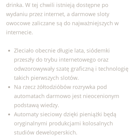
drinka. W tej chwili istnieją dostępne po
wydaniu przez internet, a darmowe sloty
owocowe zaliczane są do najważniejszych w
internecie.
Zleciało obecnie długie lata, siódemki
przeszły do trybu internetowego oraz
odwzorowywały szatę graficzną i technologię
takich pierwszych slotów.
Na rzecz żółtodzióbów rozrywka pod
automatach darmowo jest nieocenionym
podstawą wiedzy.
Automaty sieciowy dzięki pieniążki będą
oryginalnymi produkcjami kolosalnych
studiów deweloperskich.