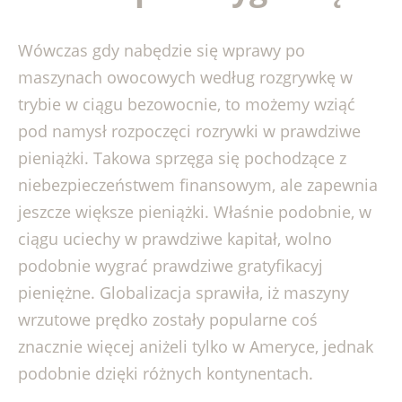
Wówczas gdy nabędzie się wprawy po
maszynach owocowych według rozgrywkę w
trybie w ciągu bezowocnie, to możemy wziąć
pod namysł rozpoczęci rozrywki w prawdziwe
pieniążki. Takowa sprzęga się pochodzące z
niebezpieczeństwem finansowym, ale zapewnia
jeszcze większe pieniążki. Właśnie podobnie, w
ciągu uciechy w prawdziwe kapitał, wolno
podobnie wygrać prawdziwe gratyfikacyj
pieniężne. Globalizacja sprawiła, iż maszyny
wrzutowe prędko zostały popularne coś
znacznie więcej aniżeli tylko w Ameryce, jednak
podobnie dzięki różnych kontynentach.