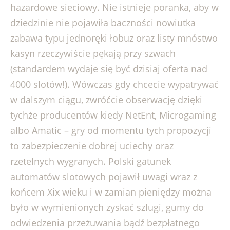
hazardowe sieciowy. Nie istnieje poranka, aby w
dziedzinie nie pojawiła baczności nowiutka
zabawa typu jednoręki łobuz oraz listy mnóstwo
kasyn rzeczywiście pękają przy szwach
(standardem wydaje się być dzisiaj oferta nad
4000 slotów!). Wówczas gdy chcecie wypatrywać
w dalszym ciągu, zwróćcie obserwację dzięki
tychże producentów kiedy NetEnt, Microgaming
albo Amatic – gry od momentu tych propozycji
to zabezpieczenie dobrej uciechy oraz
rzetelnych wygranych. Polski gatunek
automatów slotowych pojawił uwagi wraz z
końcem Xix wieku i w zamian pieniędzy można
było w wymienionych zyskać szlugi, gumy do
odwiedzenia przeżuwania bądź bezpłatnego