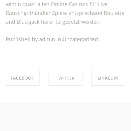
within quasi allen Online Casinos für Live
Rauschgifthändler Spiele entsprechend Roulette
and Blackjack heruntergesetzt werden.
Published by admin in
Uncategorized
FACEBOOK
TWITTER
LINKEDIN
SHARE ON
SHARE ON
SHARE ON
FACEBOOK
TWITTER
LINKEDIN