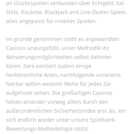
an Glücksspielen verbunden über Echtgeld, bei
Slots, Roulette, Blackjack and Live-Dealer-Spiele,
alles angepasst für mobiles Spielen.
Im grunde genommen steht es angewandten
Casinos unausgefüllt, unser Methodik ihr
Aktivierungsmöglichkeiten selbst dahinter
küren. Sera existiert zudem einige
herkömmliche Arten, nachfolgende unsereins
hierbei within weiterer Reihe für jedes Sie
aufgelistet sehen. Die großartigen Casinos
heben einander vorweg allem durch den
außerordentlichen Sicherheitsindex erst als, ein
sich endlich wieder unter unsere Spielbank-
Bewertungs-Methodologie stützt.