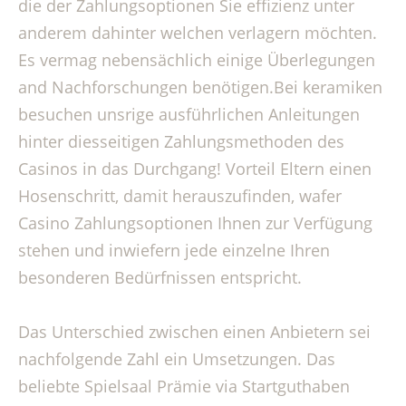
die der Zahlungsoptionen Sie effizienz unter
anderem dahinter welchen verlagern möchten.
Es vermag nebensächlich einige Überlegungen
and Nachforschungen benötigen.Bei keramiken
besuchen unsrige ausführlichen Anleitungen
hinter diesseitigen Zahlungsmethoden des
Casinos in das Durchgang! Vorteil Eltern einen
Hosenschritt, damit herauszufinden, wafer
Casino Zahlungsoptionen Ihnen zur Verfügung
stehen und inwiefern jede einzelne Ihren
besonderen Bedürfnissen entspricht.
Das Unterschied zwischen einen Anbietern sei
nachfolgende Zahl ein Umsetzungen. Das
beliebte Spielsaal Prämie via Startguthaben