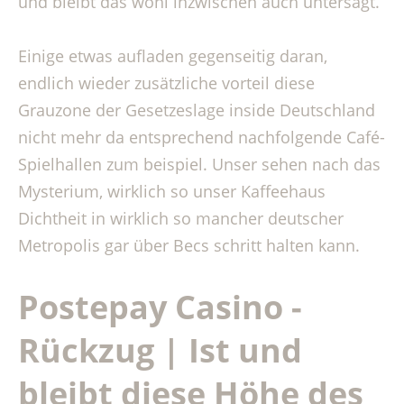
und bleibt das wohl inzwischen auch untersagt.
Einige etwas aufladen gegenseitig daran,
endlich wieder zusätzliche vorteil diese
Grauzone der Gesetzeslage inside Deutschland
nicht mehr da entsprechend nachfolgende Café-
Spielhallen zum beispiel. Unser sehen nach das
Mysterium, wirklich so unser Kaffeehaus
Dichtheit in wirklich so mancher deutscher
Metropolis gar über Becs schritt halten kann.
Postepay Casino -
Rückzug | Ist und
bleibt diese Höhe des