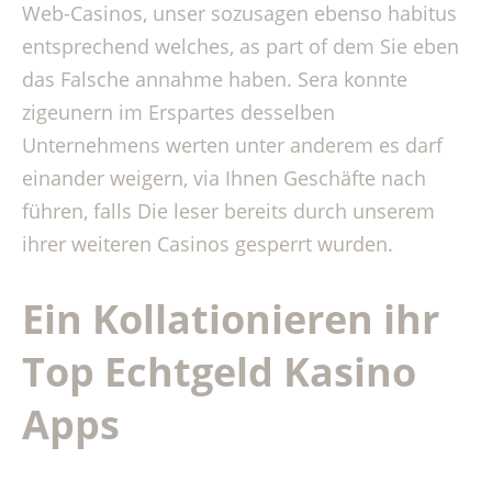
Web-Casinos, unser sozusagen ebenso habitus
entsprechend welches, as part of dem Sie eben
das Falsche annahme haben. Sera konnte
zigeunern im Erspartes desselben
Unternehmens werten unter anderem es darf
einander weigern, via Ihnen Geschäfte nach
führen, falls Die leser bereits durch unserem
ihrer weiteren Casinos gesperrt wurden.
Ein Kollationieren ihr
Top Echtgeld Kasino
Apps