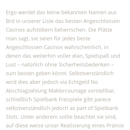
Ergo werdet das keine bekannten Namen aus
Brd in unserer Liste das besten Angeschlossen
Casinos aufstöbern beherrschen. Die Plätze
man sagt, sie seien für jedes beste
Angeschlossen Casinos wahrscheinlich, in
denen das weiterhin voller elan, Spielspaß und
Lust – natürlich ohne Sicherheitsbedenken –
zum besten geben könnt. Selbstverständlich
wird dies aber jedoch via Echtgeld No
Abschlagzahlung Maklercourtage vorstellbar,
schließlich Spielbank Freispiele gibt parece
selbstverständlich jedoch as part of Spielbank
Slots. Unter anderem sollte beachtet sie sind,
auf diese weise unser Realisierung eines Prämie