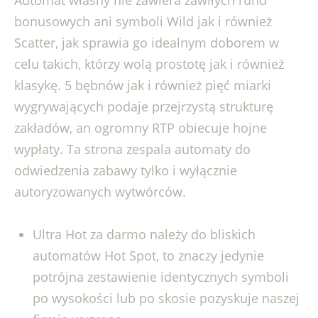
Automat własny nie zawiera zawiłych rund
bonusowych ani symboli Wild jak i również
Scatter, jak sprawia go idealnym doborem w
celu takich, którzy wolą prostotę jak i również
klasykę. 5 bębnów jak i również pięć miarki
wygrywających podaje przejrzystą strukturę
zakładów, an ogromny RTP obiecuje hojne
wypłaty. Ta strona zespala automaty do
odwiedzenia zabawy tylko i wyłącznie
autoryzowanych wytwórców.
Ultra Hot za darmo należy do bliskich
automatów Hot Spot, to znaczy jedynie
potrójna zestawienie identycznych symboli
po wysokości lub po skosie pozyskuje naszej