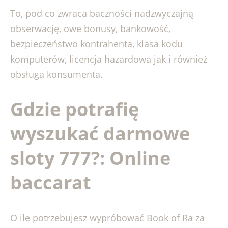
To, pod co zwraca baczności nadzwyczajną
obserwację, owe bonusy, bankowość,
bezpieczeństwo kontrahenta, klasa kodu
komputerów, licencja hazardowa jak i również
obsługa konsumenta.
Gdzie potrafię
wyszukać darmowe
sloty 777?: Online
baccarat
O ile potrzebujesz wypróbować Book of Ra za