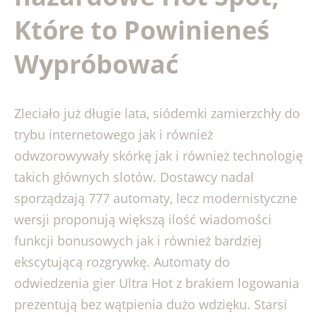
Które to Powinieneś
Wypróbować
Zleciało już długie lata, siódemki zamierzchły do
trybu internetowego jak i również
odwzorowywały skórkę jak i również technologię
takich głównych slotów. Dostawcy nadal
sporządzają 777 automaty, lecz modernistyczne
wersji proponują większą ilość wiadomości
funkcji bonusowych jak i również bardziej
ekscytującą rozgrywkę. Automaty do
odwiedzenia gier Ultra Hot z brakiem logowania
prezentują bez wątpienia dużo wdzięku. Starsi