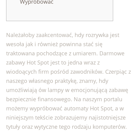
Wypróbować
Należałoby zaakcentować, hdy rozrywka jest
wesoła jak i również powinna stać się
traktowana pochodzące z umiarem. Darmowe
zabawy Hot Spot jest to jedna wraz z
wiodoących firm pośród zawodników. Czerpiąc z
naszego własnego praktykę, znamy, hdy
umożliwiają ów lampy w emocjonującą zabawę
bezpiecznie finansowego. Na naszym portalu
możemy wypróbować automaty Hot Spot, a w
niniejszym tekście zobrazujemy najistotniejsze
tytuły oraz wytyczne tego rodzaju komputerów.