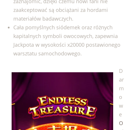
zaznajomić, dzięki czemu nowi fani nie
zaakceptować są obciążani za hordami
materiałów badawczych.
Cała pomyślnych siódemek oraz różnych
kapitalnych symboli owocowych, zapewnia
Jackpota w wysokości x20000 postawionego
warsztatu samochodowego.
D
ar
m
o
w
e
O