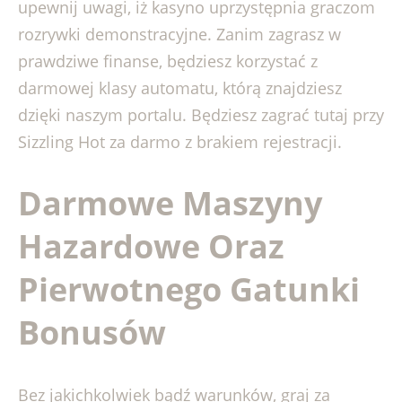
upewnij uwagi, iż kasyno uprzystępnia graczom
rozrywki demonstracyjne. Zanim zagrasz w
prawdziwe finanse, będziesz korzystać z
darmowej klasy automatu, którą znajdziesz
dzięki naszym portalu. Będziesz zagrać tutaj przy
Sizzling Hot za darmo z brakiem rejestracji.
Darmowe Maszyny
Hazardowe Oraz
Pierwotnego Gatunki
Bonusów
Bez jakichkolwiek bądź warunków, graj za