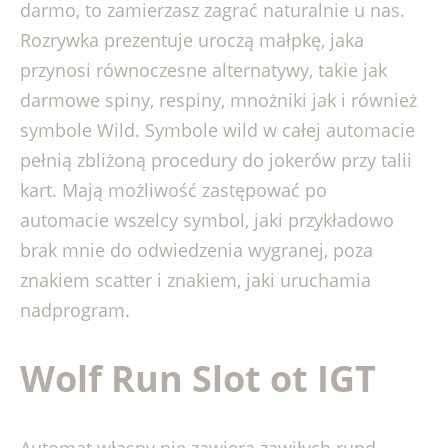
darmo, to zamierzasz zagrać naturalnie u nas.
Rozrywka prezentuje uroczą małpkę, jaka
przynosi równoczesne alternatywy, takie jak
darmowe spiny, respiny, mnożniki jak i również
symbole Wild. Symbole wild w całej automacie
pełnią zbliżoną procedury do jokerów przy talii
kart. Mają możliwość zastępować po
automacie wszelcy symbol, jaki przykładowo
brak mnie do odwiedzenia wygranej, poza
znakiem scatter i znakiem, jaki uruchamia
nadprogram.
Wolf Run Slot ot IGT